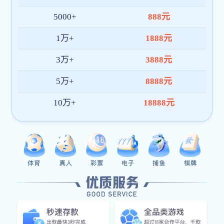
1、战术布局的合理性
马刺队一直以来以其严谨而灵活的战术布局著称。针
对文班这一新星，卡鲁索建议教练组应设计专门针对
他的接球点和运球区域。在进攻时，通过设置掩护和
拉开空间，可以让文班处于更有利的位置。例如，在
高位挡拆后，他可以选择投篮或直接切入篮下，这样
既能最大化他的得分能力，又能减少防守压力。
此外，马刺还可以利用边翼位置进行有效牵扯，使得
文班能够得到更多空位机会。在这样的情况下，防守
者不得不做出选择，这为他的突破创造了良好的条
件。卡鲁索强调，将文班放置于合适的位置，不仅能
够激发他的进攻潜力，还能提高整个球队在场上的流
动性。