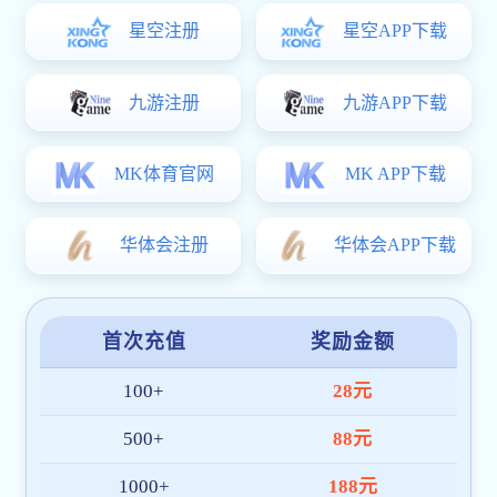
2026-06-13 06:26
39 次阅读
首页
/
体育看点
在现代篮球战术中，如何有效利用球员的特点来优化
球队整体表现是教练和分析师们的重要任务。本文将
通过卡鲁索的视角，深入探讨马刺队如何优化文班接
球位置与运球突破方式，以提升其在比赛中的发挥。
首先，我们将从战术布局的合理性、文班个人技术特
征的充分利用、团队协作的加强以及对抗防守策略的
调整四个方面进行详细分析。每个方面都将探讨卡鲁
索在分析中提出的具体建议，以及这些建议如何帮助
文班更好地融入马刺队战术体系，从而发挥出最佳状
态。