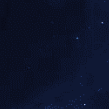
因此他的看法无疑值
此外，在职业生涯初
球队所持态度，也可以
秘，但也反映出他对
这种信任感对于年轻
的表现。同时，也能
4、媒体与
毫无疑问，对于任何
的大背景下，各大体
果选择加入AC米兰，
实质性的证据支撑。
与此同时，各类评论