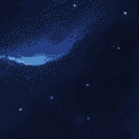
久的新星来到球队，
以及是否适合球队当
这种热议不仅展示了
度关注下，无论结果
体现。
总结：
综上所述，姆巴佩及
略以及广大球迷情感
而“只有上帝知道答案
在。
true football is not 
connect us 