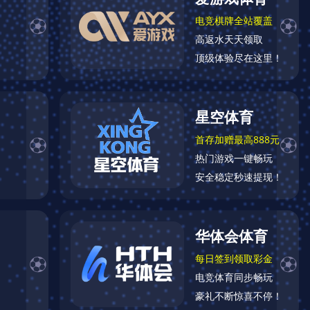
上帝知道答案
父亲对其未来归属米兰
道，也激发了球迷们的热
际足坛的地位与价值；