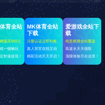
佩未来选择的重要性及
理解姆巴佩未来归属问
和出色的进球能力赢得
冠军，这使他的身价不
员。
队打入决定性进球。这
希望能够将这样一位天
次转会决策都将深刻影
情合理之事。