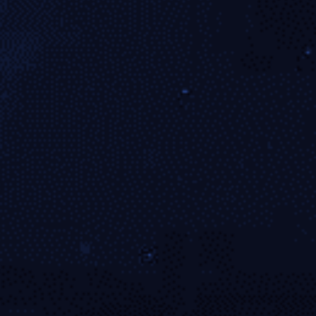
#3
#
澄清执教米兰传闻专
黎伊扬全方位提升身体素质与
技术水
-28
推荐
2026-07-20
推荐