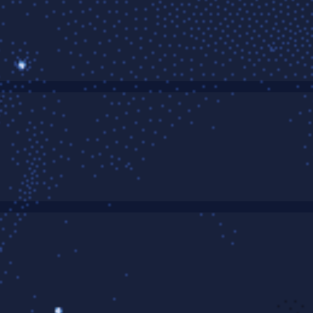
分榜蓉城领先国安仍未能摆脱困境四
2026-05-30 20:10
87 次阅读
首页
/
体育看点
争中，蓉城队目前在积分榜上领先国安队，但四轮不胜的局面让
精彩表现为球队带来了短暂的欢愉，但整体状态却令人担忧。本
蓉城队当前的积分形势及其对球队士气的影响；其次，分析国安