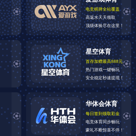
轮不胜形势严峻
他们仍然面临严峻挑
文将从四个方面进行深
队面对困境所采取的应