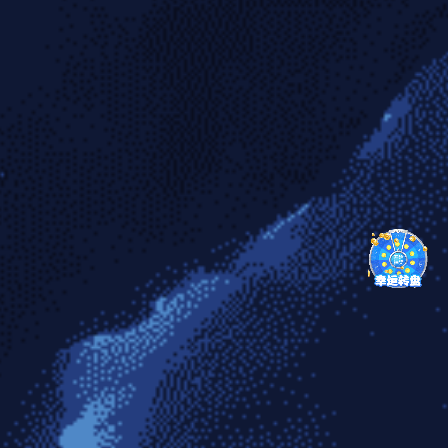
部凝聚力显得尤为重
升训练强度，加快磨合
更多变化，提高进攻效
不错的方法，通过引入
对表现不佳之处进行反
好的竞争氛围。
安这两支球队而言，这
容易出现内部分歧，这