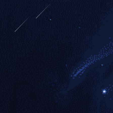
面对当前困境，国安
要。通过团体活动和
速度也是必不可少的
其次，从战术层面来
率；而在防守端，则
具备实力的新球员，
最后，为了让球队走
思，并制定针对性的
3、四轮不
对于任何一支足球队
种状态不仅影响了当
对于团队协作是一大