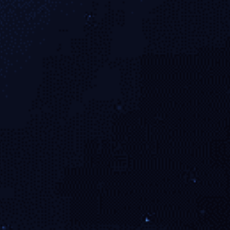
反应，以避免被其他劲
水平的足球盛宴。
的发展方向。虽然蓉城暂
解决方案，以避免继续
努力，以实现复苏目
国安还是其他各路豪
未来能够看到更多年轻