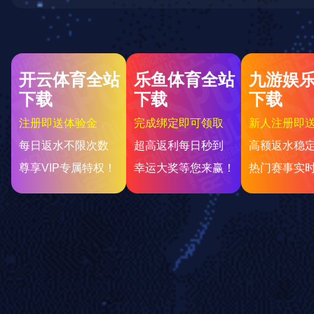
对策略；接着，将关
队伍需改进之处，以
1、蓉城队
蓉城队在本赛季开局
了连续几场未能取胜
置，这给球队带来了
然而，在高压竞争环
能会出现自信心下降
环。
为了打破这一僵局，
调整阵容和战术，有
2、国安队