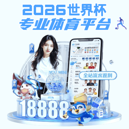
注册入口
全天更新 ·
必一体育全站
赛事实时同步
无论您身在何处，
必一体育全站APP
为您带来高
速、高清、稳定的观赛体验。
下载客户端
网页端访问