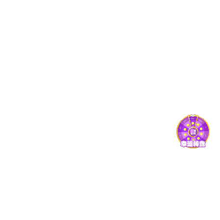
有把握的人手中。此外，他会利用自身吸引火力的方
法，将防守者拉开，从而为队友创造更好的投篮角
度。这样的战术意识，不但提高了射门命中率，还让
整个球队在进攻端形成了一种流畅且高效的配合。
有趣的是，当一个球员能够频繁送出助攻时，往往会
激发起其他队员更大的自信心。在这场上半场中，由
于追梦积极主动地为队友创造机会，全队都展现出了
良好的配合默契，使得他们在面对强敌时也能保持冷
静，相互之间信任程度显著提升。这样的团队氛围无
疑是取得胜利的重要因素之一。
3、防守端的重要性
除了出色的进攻表现外，追梦在防守端同样展现出了
不俗实力。本场比赛，他贡献了1次抢断，这虽然看