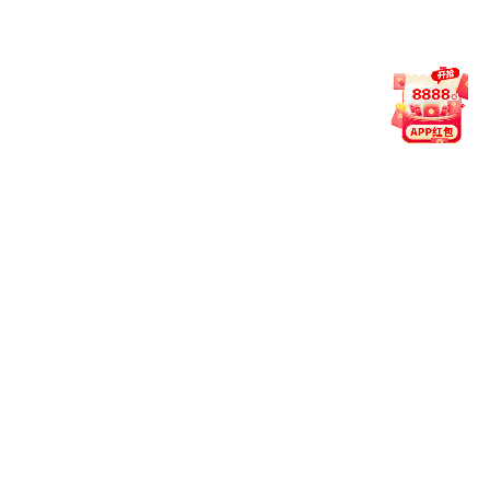
数据，以求最终胜利。因此，在整支球队中，追梦无
疑是那种能引领大家共同奋斗的人物，对球队胜利至
关重要。
4、团队精神与领导能力
从多个维度来看，追梦之所以能够取得如此优异表
现，很大程度上源于其卓越的团队精神与领导能力。
在赛季初期的一些困难阶段中，他始终扮演着联结全
队的重要角色，即使面对逆境也没有放弃过任何一次
尝试。他时常鼓励年轻球员，并向他们分享自己的经
验，使整个更衣室始终保持积极向上的氛围。
同时，在关键时刻，他也勇于承担责任。当比分胶
着、形势复杂时，他总能站出来，引导大家一起思考
战术调整，并给予必要支持。在这种情况下，可以看