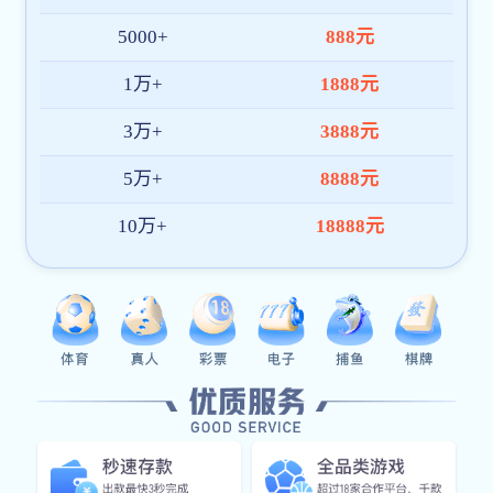
1、追梦的整体影响力
追梦作为球队的重要一员，其整体影响力不仅体现在
个人数据上，更表现在对全队氛围和节奏的把控上。
在上半场，他凭借5分、5助攻的数据，不仅为自己创
造了得分机会，也为队友提供了良好的进攻空间。这
种积极参与进攻的态度，使得全队能在更短时间内找
到比赛节奏，从而增强了整场比赛的竞争力。
此外，追梦在球场上的灵活跑位与精准传球，使他能
够迅速适应对方防守策略。他不断移动的位置，以及
寻找最佳传球线路，使得防守方难以预测他的下一步
动作。这种不可预知性，无疑增加了对手防线的压
力，让其他队员也获得了更多轻松得分的机会。
值得一提的是，追梦在赛场上的存在感极强，他的一